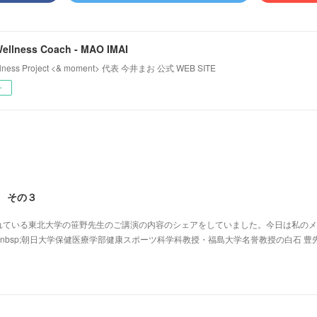
 Wellness Coach - MAO IMAI
Wellness Project <& moment> 代表 今井まお 公式 WEB SITE
ー
8 その３
れている東北大学の笹野先生のご講演の内容のシェアをしていました。今日は私のメ
nbsp;朝日大学保健医療学部健康スポーツ科学科教授・福島大学名誉教授の白石 豊