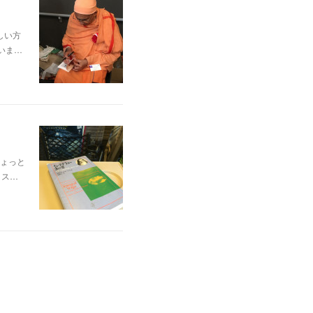
しい方
いま…
ょっと
・ス…