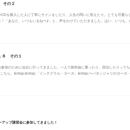
8 その２
やCDを購入した人に丁寧にサインをしたり、人生の問いに答えたり。とても可愛ら
た！「あなた、いつもいるね〜♪」と、声をかけていただきました。はい、いつも、
１８ その１
の参加のために仙台に行ってきました。一人で新幹線に乗ったり、宿泊したりってち
ら。&nbsp;&nbsp;「インテグラル・ヨーガ」&nbsp;〜パタンジャリのヨーガ
ーアップ講習会に参加してきました！