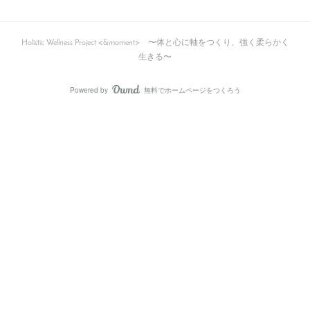
Holistic Wellness Project <&moment> 〜体と心に軸をつくり、強く柔らかく
生きる〜
Powered by
無料でホームページをつくろう
AmebaOwnd
フォロー