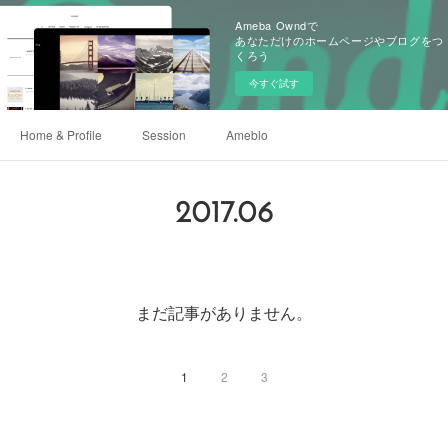
Ameba Owndで
あなただけのホームページやブログをつ
くろう
今すぐ試す
Home & Profile
Session
Ameblo
2017
.
06
まだ記事がありません。
1
2
3